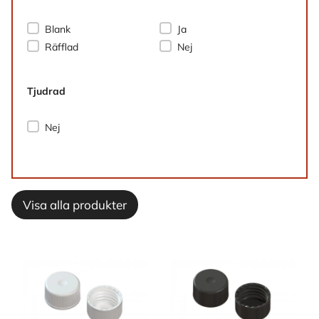
Yta
PCO/Ropp-gänga
Blank
Ja
Räfflad
Nej
Tjudrad
Tjudrad
Nej
Visa alla produkter