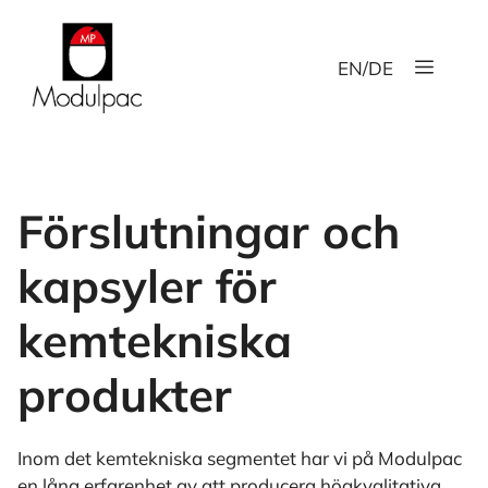
Hoppa
till
Meny
innehåll
EN
/
DE
Förslutningar och
kapsyler för
kemtekniska
produkter
Inom det kemtekniska segmentet har vi på Modulpac
en lång erfarenhet av att producera högkvalitativa