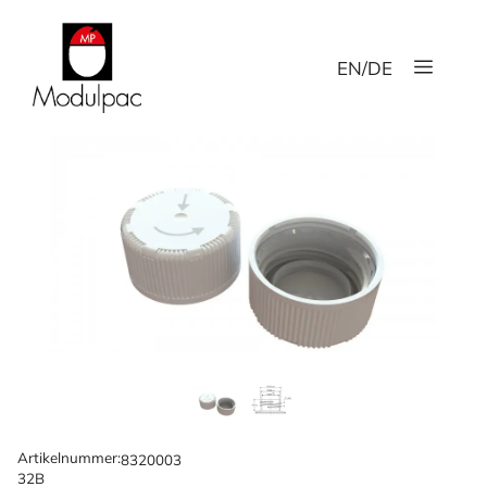
Hoppa
till
Meny
innehåll
EN
/
DE
Artikelnummer:
8320003
32B