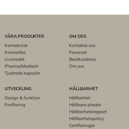
VÅRA PRODUKTER
OM OSS
Kemteknisk
Kontakta oss
Kosmetika
Personal
Livsmedel
Besöksadress
Pharma/Medtech
Om oss
Tjudrade kapsyler
UTVECKLING
HÅLLBARHET
Design & funktion
Hållbarhet
Profilering
Hållbara plaster
Hållbarhetsrapport
Hållbarhetspolicy
Certifieringar