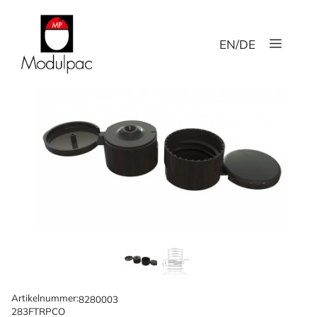
Hoppa
till
Meny
innehåll
EN
/
DE
Artikelnummer:
8280003
283FTRPCO