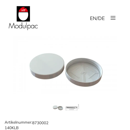
Hoppa
till
Meny
innehåll
EN
/
DE
Artikelnummer:
8730002
140KLB