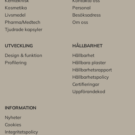
Kemteknisk
Kontakta oss
Kosmetika
Personal
Livsmedel
Besöksadress
Pharma/Medtech
Om oss
Tjudrade kapsyler
UTVECKLING
HÅLLBARHET
Design & funktion
Hållbarhet
Profilering
Hållbara plaster
Hållbarhetsrapport
Hållbarhetspolicy
Certifieringar
Uppförandekod
INFORMATION
Nyheter
Cookies
Integritetspolicy