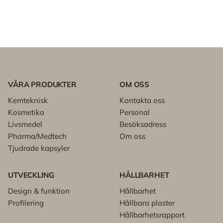
VÅRA PRODUKTER
OM OSS
Kemteknisk
Kontakta oss
Kosmetika
Personal
Livsmedel
Besöksadress
Pharma/Medtech
Om oss
Tjudrade kapsyler
UTVECKLING
HÅLLBARHET
Design & funktion
Hållbarhet
Profilering
Hållbara plaster
Hållbarhetsrapport