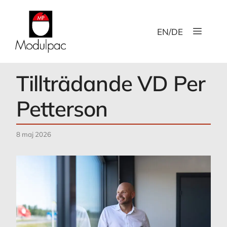
Hoppa
till
Meny
innehåll
EN
/
DE
Tillträdande VD Per
Petterson
8 maj 2026