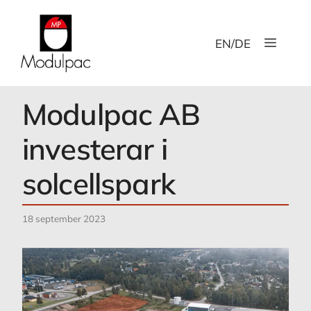
Hoppa
till
Meny
innehåll
EN
/
DE
Modulpac AB
investerar i
solcellspark
18 september 2023