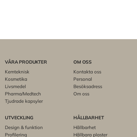
VÅRA PRODUKTER
OM OSS
Kemteknisk
Kontakta oss
Kosmetika
Personal
Livsmedel
Besöksadress
Pharma/Medtech
Om oss
Tjudrade kapsyler
UTVECKLING
HÅLLBARHET
Design & funktion
Hållbarhet
Profilering
Hållbara plaster